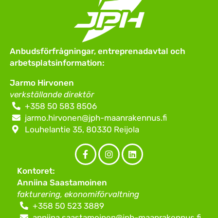
Anbudsförfrågningar, entreprenadavtal och
arbetsplatsinformation:
Jarmo Hirvonen
verkställande direktör
+358 50 583 8506
jarmo.hirvonen@jph-maanrakennus.fi
Louhelantie 35, 80330 Reijola
Facebook
Instagram
LinkedIn
Kontoret:
(F)
Anniina Saastamoinen
fakturering, ekonomiförvaltning
+358 50 523 3889
anniina.saastamoinen@jph-maanrakennus.fi