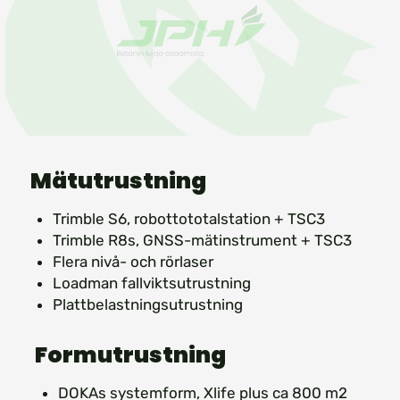
Mätutrustning
Trimble S6, robot­tototalstation + TSC3
Trimble R8s, GNSS-mätinstrument + TSC3
Flera nivå- och rörlaser
Loadman fallviktsutrustning
Plattbelastnings­utrustning
Formutrustning
DOKAs systemform, Xlife plus ca 800 m2