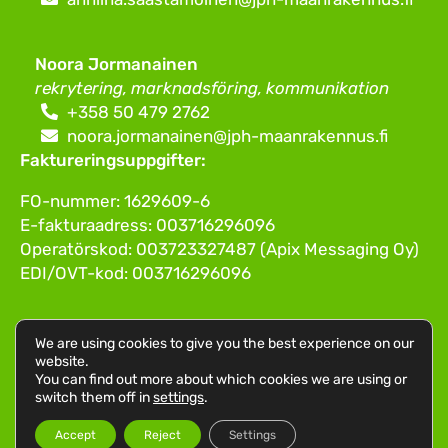
Noora Jormanainen
rekrytering, marknadsföring, kommunikation
+358 50 479 2762
noora.jormanainen@jph-maanrakennus.fi
Faktureringsuppgifter:
FO-nummer: 1629609-6
E-fakturaadress: 003716296096
Operatörskod: 003723327487 (Apix Messaging Oy)
EDI/OVT-kod: 003716296096
We are using cookies to give you the best experience on our
website.
You can find out more about which cookies we are using or
switch them off in
settings
.
Accept
Reject
Settings